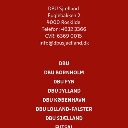
DBU Sjælland
Fuglebakken 2
4000 Roskilde
Telefon: 4632 3366
CVR: 6369 0015
info@dbusjaelland.dk
DBU
DBU BORNHOLM
DBU FYN
DBU JYLLAND
DBU KØBENHAVN
DBU LOLLAND-FALSTER
DBU SJÆLLAND
FUTSAL