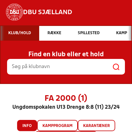
DBU SJÆLLAND
Hvad vil du søge efter?
KLUB/HOLD
RÆKKE
SPILLESTED
KAMP
INDHOLD OG NYHEDER
Find en klub eller et hold
STILLINGER, RESULTATER, KLUBBER OG
HOLD
FA 2000 (1)
Ungdomspokalen U13 Drenge 8:8 (11) 23/24
INFO
KAMPPROGRAM
KARANTÆNER