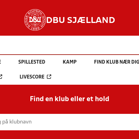
DBU SJÆLLAND
E
SPILLESTED
KAMP
FIND KLUB NÆR DI
LIVESCORE
Find en klub eller et hold