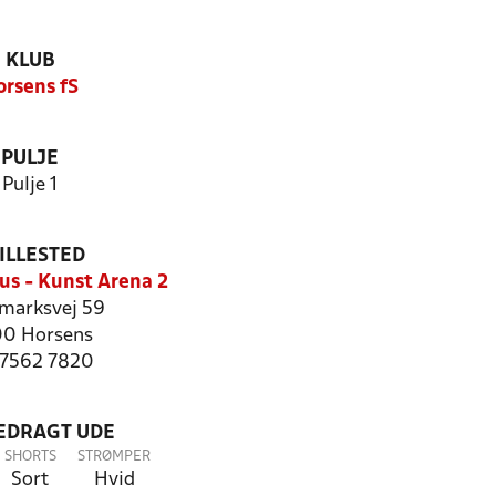
KLUB
orsens fS
PULJE
Pulje 1
ILLESTED
us - Kunst Arena 2
marksvej 59
0 Horsens
: 7562 7820
LEDRAGT UDE
SHORTS
STRØMPER
Sort
Hvid