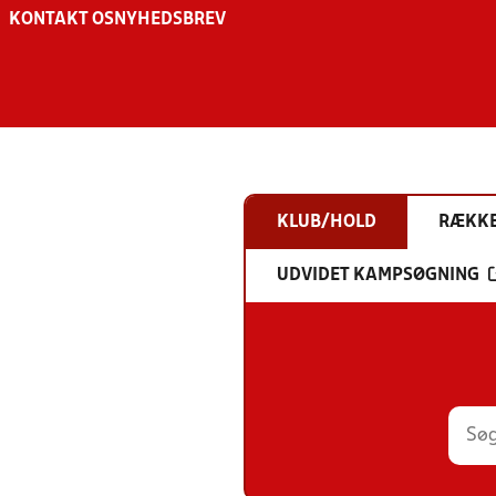
KONTAKT OS
NYHEDSBREV
KLUB/HOLD
RÆKK
UDVIDET KAMPSØGNING