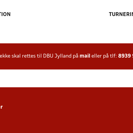
TION
TURNERI
ke skal rettes til DBU Jylland på
mail
eller på tlf:
8939
r