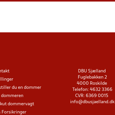
ntakt
DBU Sjælland
Fuglebakken 2
llinger
4000 Roskilde
stiller du en dommer
Telefon: 4632 3366
d dommeren
CVR: 6369 0015
info@dbusjaelland.dk
Akut dommervagt
 Forsikringer