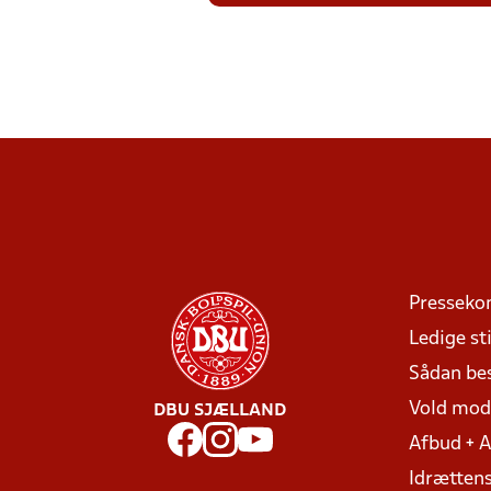
Presseko
Ledige sti
Sådan be
Vold mo
DBU SJÆLLAND
Afbud + 
Idrættens