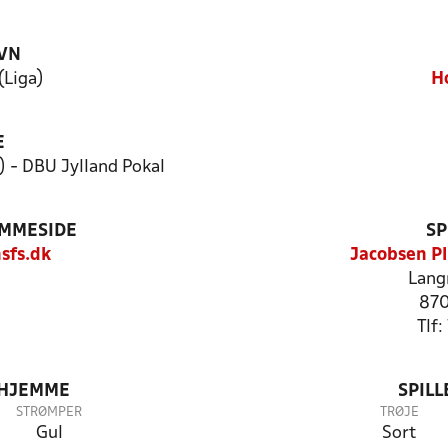
VN
(Liga)
H
E
 - DBU Jylland Pokal
EMMESIDE
SP
sfs.dk
Jacobsen Pl
Lang
870
Tlf
 HJEMME
SPIL
STRØMPER
TRØJE
Gul
Sort