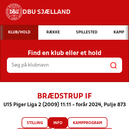
DBU SJÆLLAND
Hvad vil du søge efter?
KLUB/HOLD
RÆKKE
SPILLESTED
KAMP
INDHOLD OG NYHEDER
Find en klub eller et hold
STILLINGER, RESULTATER, KLUBBER OG
HOLD
BRÆDSTRUP IF
U15 Piger Liga 2 (2009) 11:11 - forår 2024, Pulje 873
STILLING
INFO
KAMPPROGRAM