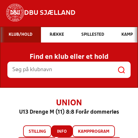
DBU SJÆLLAND
Hvad vil du søge efter?
KLUB/HOLD
RÆKKE
SPILLESTED
KAMP
INDHOLD OG NYHEDER
Find en klub eller et hold
STILLINGER, RESULTATER, KLUBBER OG
HOLD
UNION
U13 Drenge M (11) 8:8 Forår dommerløs
STILLING
INFO
KAMPPROGRAM