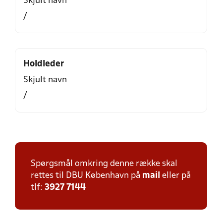
Skjult navn
/
Holdleder
Skjult navn
/
Spørgsmål omkring denne række skal
rettes til DBU København på
mail
eller på
tlf:
3927 7144