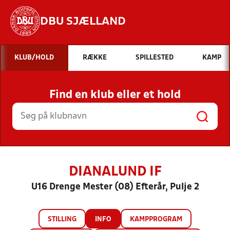
DBU SJÆLLAND
Hvad vil du søge efter?
KLUB/HOLD
RÆKKE
SPILLESTED
KAMP
INDHOLD OG NYHEDER
Find en klub eller et hold
STILLINGER, RESULTATER, KLUBBER OG
HOLD
DIANALUND IF
U16 Drenge Mester (08) Efterår, Pulje 2
STILLING
INFO
KAMPPROGRAM