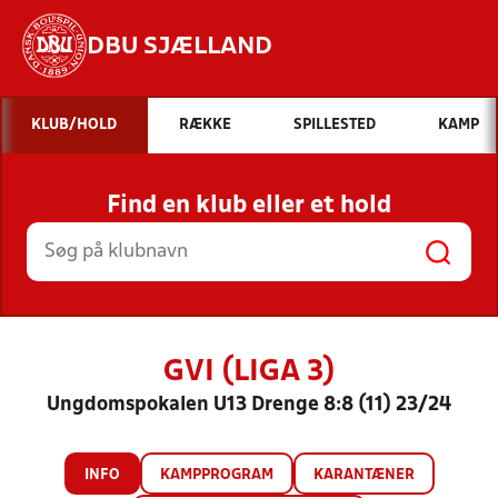
DBU SJÆLLAND
Hvad vil du søge efter?
KLUB/HOLD
RÆKKE
SPILLESTED
KAMP
INDHOLD OG NYHEDER
Find en klub eller et hold
STILLINGER, RESULTATER, KLUBBER OG
HOLD
GVI (LIGA 3)
Ungdomspokalen U13 Drenge 8:8 (11) 23/24
INFO
KAMPPROGRAM
KARANTÆNER