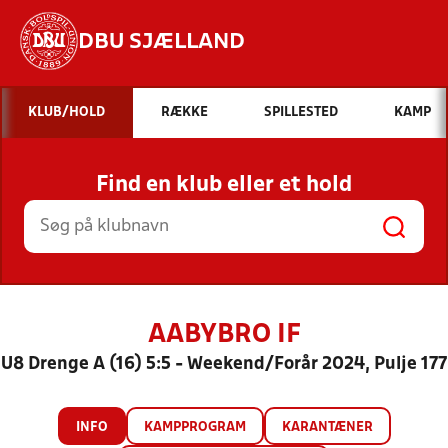
DBU SJÆLLAND
Hvad vil du søge efter?
KLUB/HOLD
RÆKKE
SPILLESTED
KAMP
INDHOLD OG NYHEDER
Find en klub eller et hold
STILLINGER, RESULTATER, KLUBBER OG
HOLD
AABYBRO IF
U8 Drenge A (16) 5:5 - Weekend/Forår 2024, Pulje 177
INFO
KAMPPROGRAM
KARANTÆNER