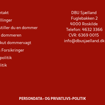
ntakt
DBU Sjælland
Fuglebakken 2
llinger
4000 Roskilde
stiller du en dommer
Telefon: 4632 3366
d dommeren
CVR: 6369 0015
info@dbusjaelland.dk
Akut dommervagt
 Forsikringer
politik
itik
PERSONDATA- OG PRIVATLIVS-POLITIK