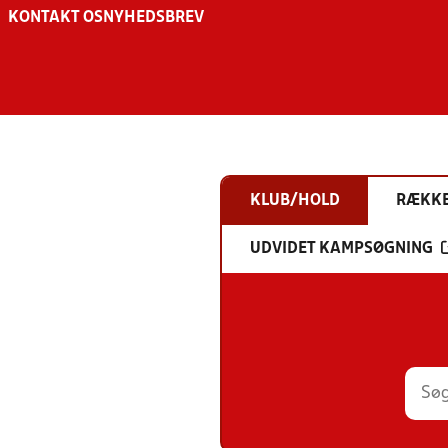
KONTAKT OS
NYHEDSBREV
KLUB/HOLD
RÆKK
UDVIDET KAMPSØGNING