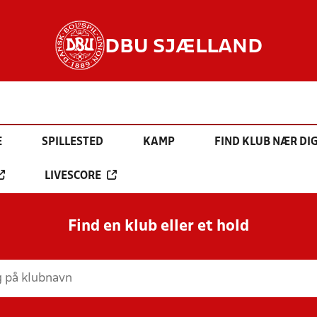
DBU SJÆLLAND
E
SPILLESTED
KAMP
FIND KLUB NÆR DI
LIVESCORE
Find en klub eller et hold