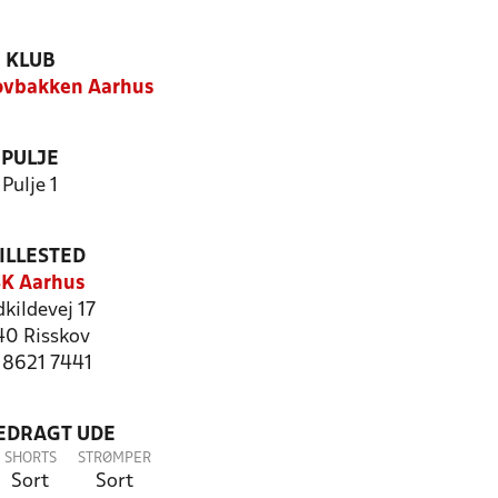
KLUB
ovbakken Aarhus
PULJE
Pulje 1
ILLESTED
K Aarhus
kildevej 17
0 Risskov
: 8621 7441
LEDRAGT UDE
SHORTS
STRØMPER
Sort
Sort