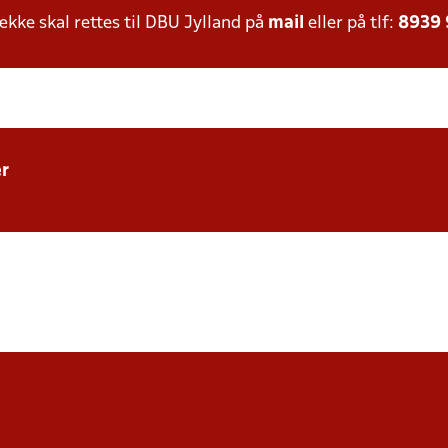
ke skal rettes til DBU Jylland på
mail
eller på tlf:
8939
r