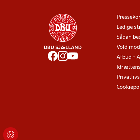
Presseko
Ledige sti
Sådan be
Vold mo
DBU SJÆLLAND
Afbud + 
Idrættens
Privatlivs
Cookiepol