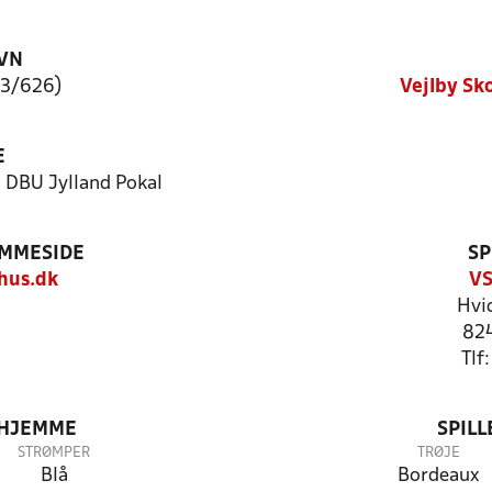
VN
L3/626)
Vejlby Sk
E
- DBU Jylland Pokal
EMMESIDE
SP
hus.dk
VS
Hvid
824
Tlf
 HJEMME
SPIL
STRØMPER
TRØJE
Blå
Bordeaux