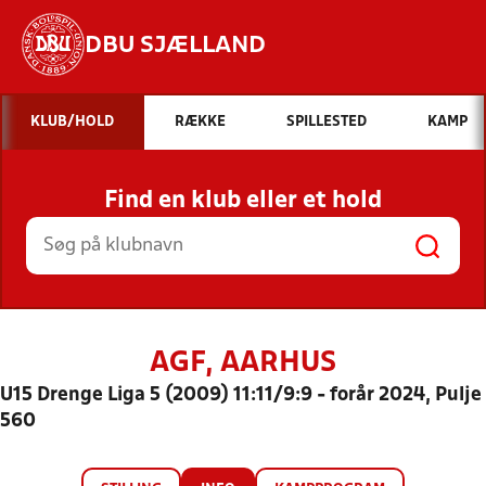
DBU SJÆLLAND
Hvad vil du søge efter?
KLUB/HOLD
RÆKKE
SPILLESTED
KAMP
INDHOLD OG NYHEDER
Find en klub eller et hold
STILLINGER, RESULTATER, KLUBBER OG
HOLD
AGF, AARHUS
U15 Drenge Liga 5 (2009) 11:11/9:9 - forår 2024, Pulje
560