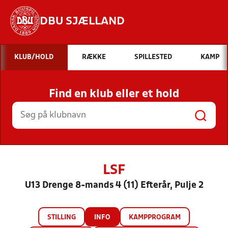
DBU SJÆLLAND
Hvad vil du søge efter?
KLUB/HOLD
RÆKKE
SPILLESTED
KAMP
INDHOLD OG NYHEDER
Find en klub eller et hold
STILLINGER, RESULTATER, KLUBBER OG
HOLD
LSF
U13 Drenge 8-mands 4 (11) Efterår, Pulje 2
STILLING
INFO
KAMPPROGRAM