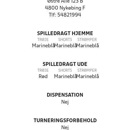
Østre Alle 123 B
4800 Nykøbing F
Tlf: 54821994
SPILLEDRAGT HJEMME
TRØJE
SHORTS
STRØMPER
Marineblå
Marineblå
Marineblå
SPILLEDRAGT UDE
TRØJE
SHORTS
STRØMPER
Rød
Marineblå
Marineblå
DISPENSATION
Nej
TURNERINGSFORBEHOLD
Nej