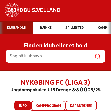
DBU SJÆLLAND
Hvad vil du søge efter?
KLUB/HOLD
RÆKKE
SPILLESTED
KAMP
INDHOLD OG NYHEDER
Find en klub eller et hold
STILLINGER, RESULTATER, KLUBBER OG
HOLD
NYKØBING FC (LIGA 3)
Ungdomspokalen U13 Drenge 8:8 (11) 23/24
INFO
KAMPPROGRAM
KARANTÆNER