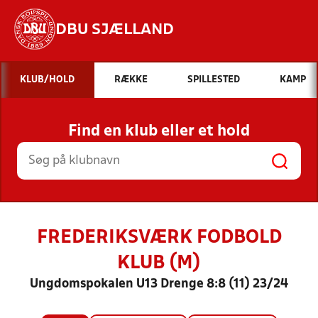
DBU SJÆLLAND
Hvad vil du søge efter?
KLUB/HOLD
RÆKKE
SPILLESTED
KAMP
INDHOLD OG NYHEDER
Find en klub eller et hold
STILLINGER, RESULTATER, KLUBBER OG
HOLD
FREDERIKSVÆRK FODBOLD
KLUB (M)
Ungdomspokalen U13 Drenge 8:8 (11) 23/24