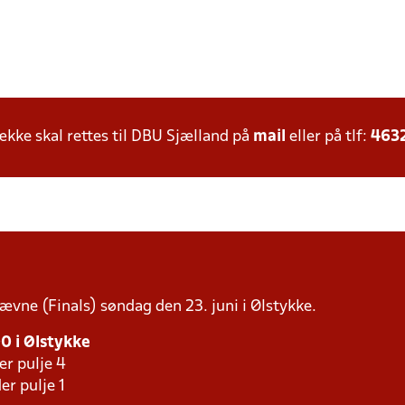
ke skal rettes til DBU Sjælland på
mail
eller på tlf:
463
tævne (Finals) søndag den 23. juni i Ølstykke.
00 i Ølstykke
er pulje 4
er pulje 1