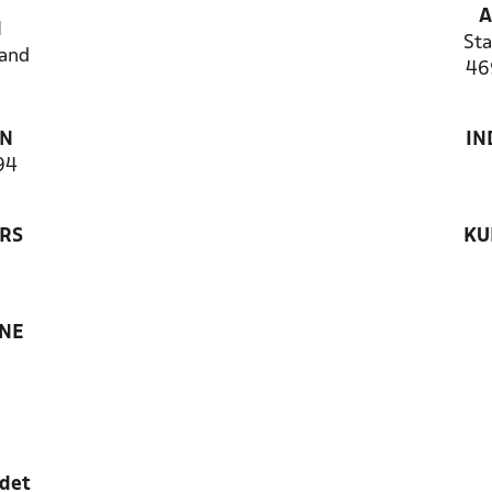
A
N
Sta
and
46
ON
IN
94
RS
KU
ANE
edet