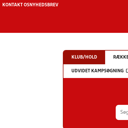
KONTAKT OS
NYHEDSBREV
KLUB/HOLD
RÆKK
UDVIDET KAMPSØGNING