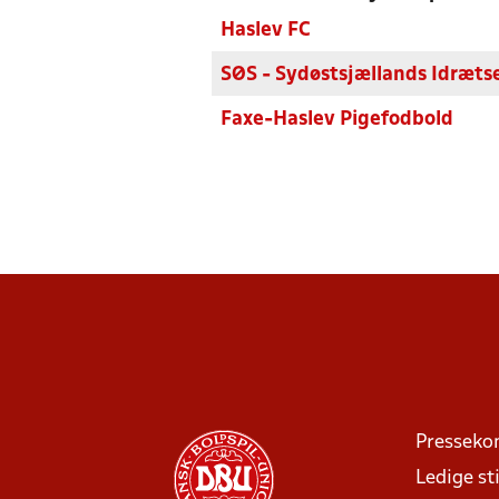
Haslev FC
SØS - Sydøstsjællands Idræts
Faxe-Haslev Pigefodbold
Presseko
Ledige sti