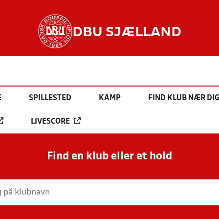
DBU SJÆLLAND
E
SPILLESTED
KAMP
FIND KLUB NÆR DI
LIVESCORE
Find en klub eller et hold