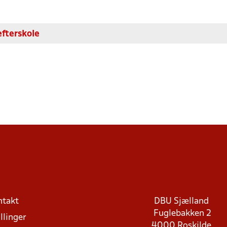
efterskole
ntakt
DBU Sjælland
Fuglebakken 2
llinger
4000 Roskilde