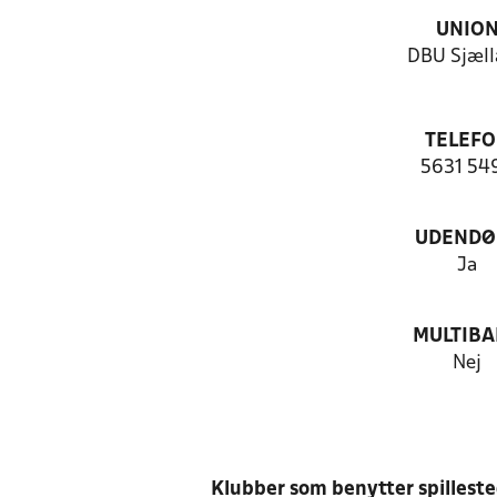
UNIO
DBU Sjæll
TELEF
5631 54
UDENDØ
Ja
MULTIB
Nej
Klubber som benytter spillest