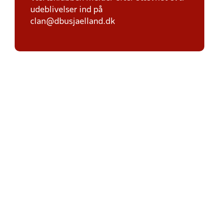
udeblivelser ind på
clan@dbusjaelland.dk