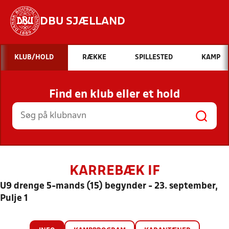
DBU SJÆLLAND
Hvad vil du søge efter?
KLUB/HOLD
RÆKKE
SPILLESTED
KAMP
INDHOLD OG NYHEDER
Find en klub eller et hold
STILLINGER, RESULTATER, KLUBBER OG
HOLD
KARREBÆK IF
U9 drenge 5-mands (15) begynder - 23. september,
Pulje 1