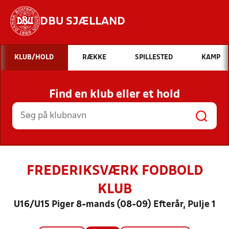
DBU SJÆLLAND
Hvad vil du søge efter?
KLUB/HOLD
RÆKKE
SPILLESTED
KAMP
INDHOLD OG NYHEDER
Find en klub eller et hold
STILLINGER, RESULTATER, KLUBBER OG
HOLD
FREDERIKSVÆRK FODBOLD
KLUB
U16/U15 Piger 8-mands (08-09) Efterår, Pulje 1