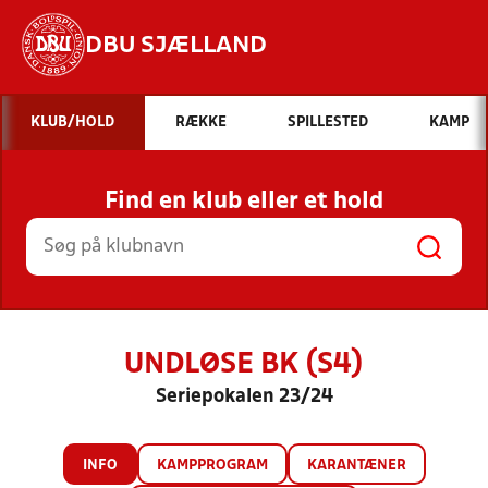
DBU SJÆLLAND
Hvad vil du søge efter?
KLUB/HOLD
RÆKKE
SPILLESTED
KAMP
INDHOLD OG NYHEDER
Find en klub eller et hold
STILLINGER, RESULTATER, KLUBBER OG
HOLD
UNDLØSE BK (S4)
Seriepokalen 23/24
INFO
KAMPPROGRAM
KARANTÆNER