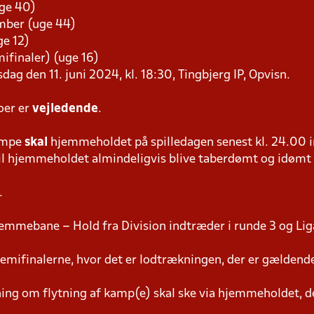
uge 40)
ember (uge 44)
ge 12)
emifinaler) (uge 16)
sdag den 11. juni 2024, kl. 18:30, Tingbjerg IP, Opvisn.
oer er
vejledende
.
ampe
skal
hjemmeholdet på spilledagen senest kl. 24.00 i
 vil hjemmeholdet almindeligvis blive taberdømt og idømt
.
emmebane – Hold fra Division indtræder i runde 3 og Lig
semifinalerne, hvor det er lodtrækningen, der er gældend
g om flytning af kamp(e) skal ske via hjemmeholdet, der