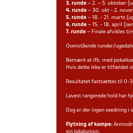
3. runde
– 2. – 5. oktober (
4. runde
– 30. okt - 2. nov
5. runde
– 18. - 21. marts (u
6. runde
– 15. - 18. april (s
7. runde
– Finale afvikles tir
Ovenstående runder/ugedat
Bemærk at ifb. med pokalk
Hvis dette ikke er tilfældet
Resultatet fastsættes til 0-3
Lavest rangerede hold har hj
Dog er der ingen seedning i 
Flytning af kampe:
Anmodnin
sin lokalunion.