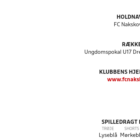
HOLDNA
FC Nakskov
RÆKK
Ungdomspokal U17 Dre
KLUBBENS HJ
www.fcnaks
SPILLEDRAGT
TRØJE
SHORTS
Lyseblå
Mørkeb