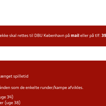
kke skal rettes til DBU København på
mail
eller på tlf:
39
længet spilletid
ånden som de enkelte runder/kampe afvikles.
(uge 34)
er (uge 38)