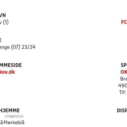
VN
 (1)
FC
E
nge (07) 23/24
EMMESIDE
SP
kov.dk
OK
Br
490
Tlf
 HJEMME
DIS
STRØMPER
lå
Mørkeblå