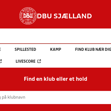
DBU SJÆLLAND
E
SPILLESTED
KAMP
FIND KLUB NÆR DI
LIVESCORE
Find en klub eller et hold