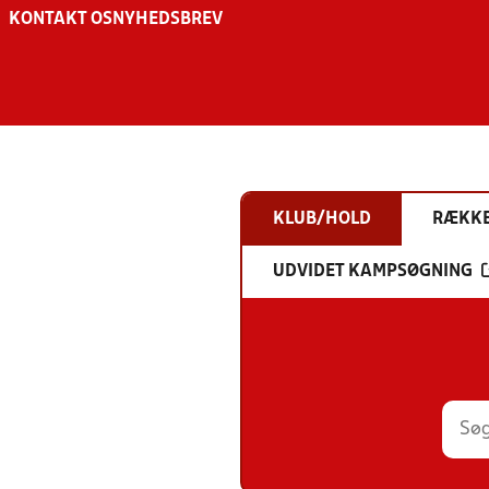
KONTAKT OS
NYHEDSBREV
KLUB/HOLD
RÆKK
UDVIDET KAMPSØGNING