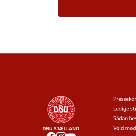
Presseko
Ledige sti
Sådan be
Vold mo
DBU SJÆLLAND