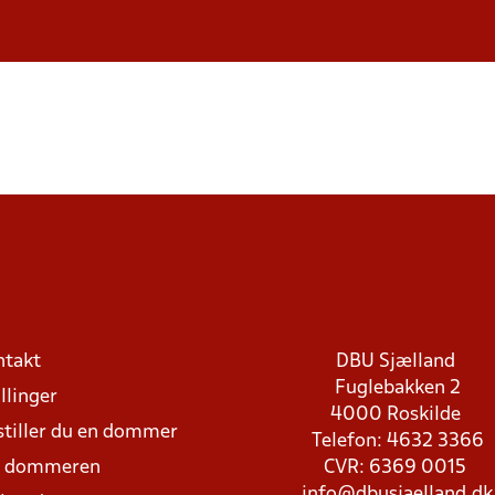
ntakt
DBU Sjælland
Fuglebakken 2
llinger
4000 Roskilde
stiller du en dommer
Telefon: 4632 3366
d dommeren
CVR: 6369 0015
info@dbusjaelland.dk