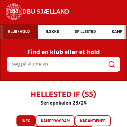
DBU SJÆLLAND
Hvad vil du søge efter?
KLUB/HOLD
RÆKKE
SPILLESTED
KAMP
INDHOLD OG NYHEDER
Find en klub eller et hold
STILLINGER, RESULTATER, KLUBBER OG
HOLD
HELLESTED IF (S5)
Seriepokalen 23/24
INFO
KAMPPROGRAM
KARANTÆNER