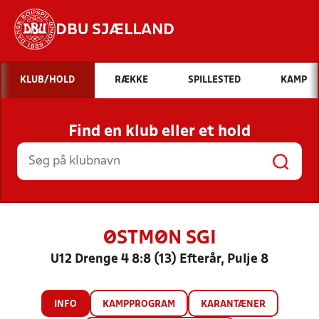
DBU SJÆLLAND
Hvad vil du søge efter?
KLUB/HOLD
RÆKKE
SPILLESTED
KAMP
INDHOLD OG NYHEDER
Find en klub eller et hold
STILLINGER, RESULTATER, KLUBBER OG
HOLD
ØSTMØN SGI
U12 Drenge 4 8:8 (13) Efterår, Pulje 8
INFO
KAMPPROGRAM
KARANTÆNER