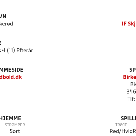
VN
rkerød
IF Sk
E
4 (11) Efterår
EMMESIDE
SP
dbold.dk
Birk
Bi
346
Tlf
 HJEMME
SPIL
STRØMPER
TRØJE
Sort
Rød/Hvid
R