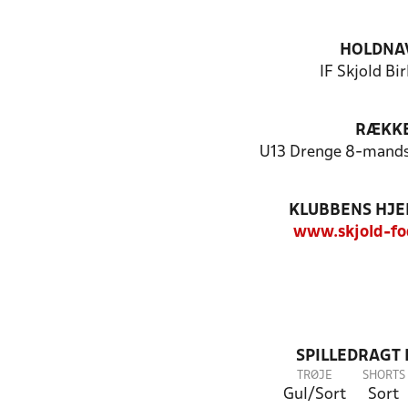
HOLDNA
IF Skjold Bi
RÆKK
U13 Drenge 8-mands 
KLUBBENS HJ
www.skjold-fo
SPILLEDRAGT
TRØJE
SHORTS
Gul/Sort
Sort