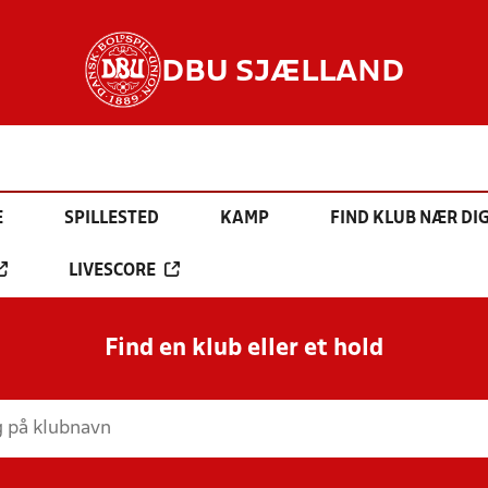
DBU SJÆLLAND
E
SPILLESTED
KAMP
FIND KLUB NÆR DI
LIVESCORE
Find en klub eller et hold