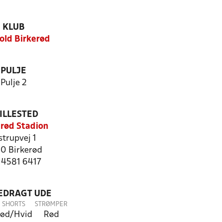
KLUB
jold Birkerød
PULJE
Pulje 2
ILLESTED
erød Stadion
strupvej 1
0 Birkerød
: 4581 6417
LEDRAGT UDE
SHORTS
STRØMPER
ød/Hvid
Rød