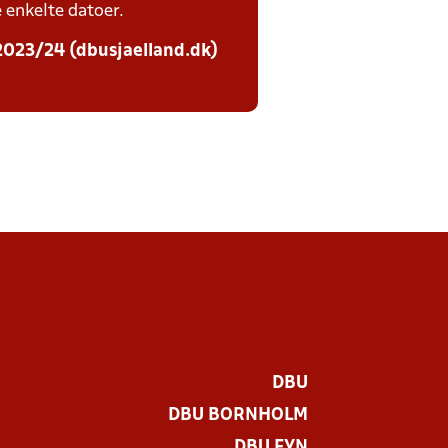
e enkelte datoer.
 2023/24 (dbusjaelland.dk)
DBU
DBU BORNHOLM
DBU FYN