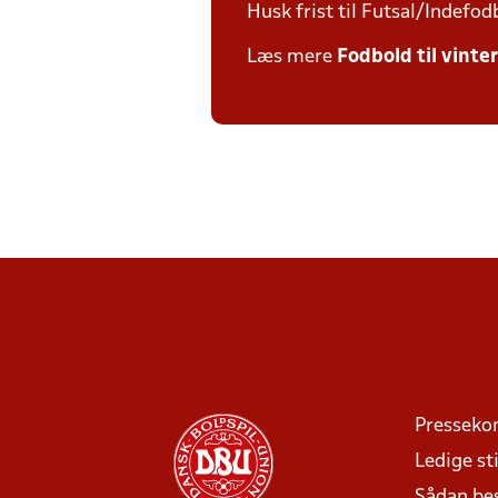
Husk frist til Futsal/Indefod
Læs mere
Fodbold til vinte
Presseko
Ledige sti
Sådan be