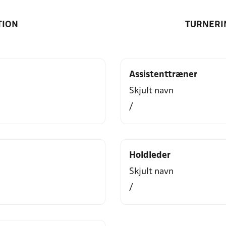
TION
TURNERI
Assistenttræner
Skjult navn
/
Holdleder
Skjult navn
/