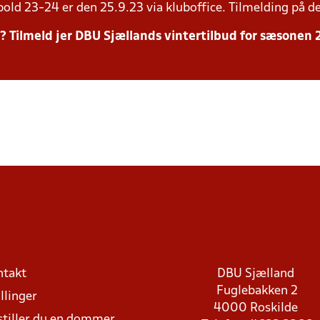
bold 23-24 er den 25.9.23 via kluboffice. Tilmelding på d
r? Tilmeld jer DBU Sjællands vintertilbud for sæsonen
ntakt
DBU Sjælland
Fuglebakken 2
llinger
4000 Roskilde
stiller du en dommer