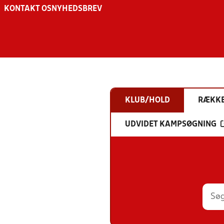
KONTAKT OS
NYHEDSBREV
KLUB/HOLD
RÆKK
UDVIDET KAMPSØGNING