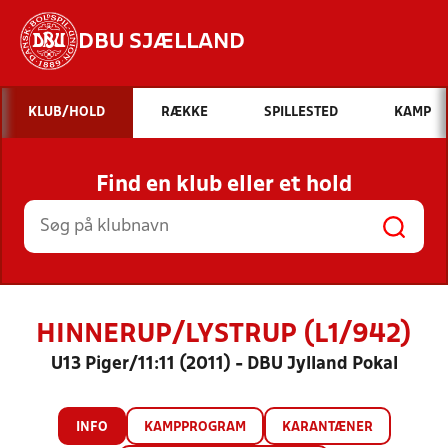
DBU SJÆLLAND
Hvad vil du søge efter?
KLUB/HOLD
RÆKKE
SPILLESTED
KAMP
INDHOLD OG NYHEDER
Find en klub eller et hold
STILLINGER, RESULTATER, KLUBBER OG
HOLD
HINNERUP/LYSTRUP (L1/942)
U13 Piger/11:11 (2011) - DBU Jylland Pokal
INFO
KAMPPROGRAM
KARANTÆNER