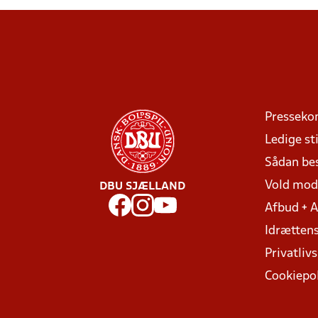
Presseko
Ledige sti
Sådan be
Vold mo
DBU SJÆLLAND
Afbud + 
Idrættens
Privatlivs
Cookiepol