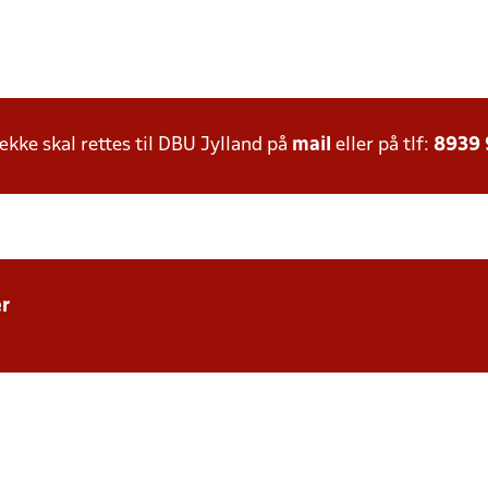
ke skal rettes til DBU Jylland på
mail
eller på tlf:
8939
r