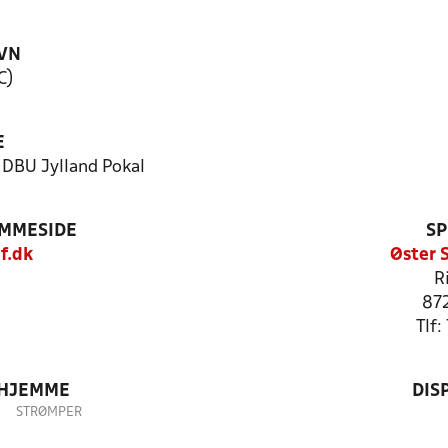
VN
C)
E
- DBU Jylland Pokal
EMMESIDE
SP
f.dk
Øster 
R
87
Tlf
 HJEMME
DIS
STRØMPER