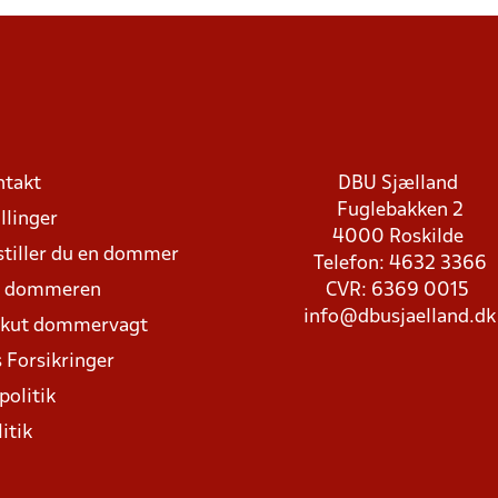
ntakt
DBU Sjælland
Fuglebakken 2
llinger
4000 Roskilde
stiller du en dommer
Telefon: 4632 3366
d dommeren
CVR: 6369 0015
info@dbusjaelland.dk
Akut dommervagt
 Forsikringer
politik
itik