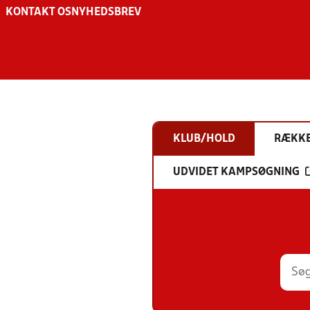
KONTAKT OS
NYHEDSBREV
KLUB/HOLD
RÆKK
UDVIDET KAMPSØGNING