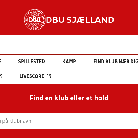
DBU SJÆLLAND
E
SPILLESTED
KAMP
FIND KLUB NÆR DI
LIVESCORE
Find en klub eller et hold