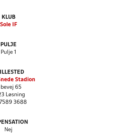
KLUB
Sole IF
PULJE
Pulje 1
ILLESTED
Snede Stadion
ibevej 65
23 Løsning
: 7589 3688
PENSATION
Nej