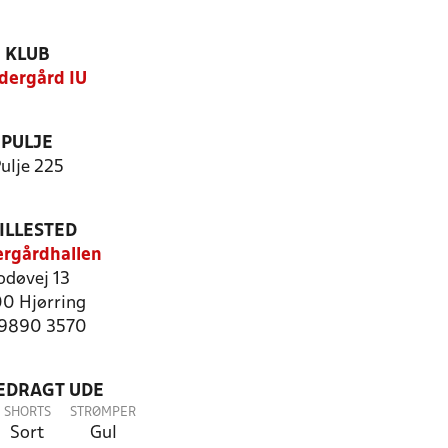
KLUB
dergård IU
PULJE
ulje 225
ILLESTED
rgårdhallen
odøvej 13
0 Hjørring
: 9890 3570
LEDRAGT UDE
SHORTS
STRØMPER
Sort
Gul