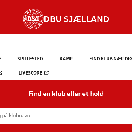
DBU SJÆLLAND
E
SPILLESTED
KAMP
FIND KLUB NÆR DI
LIVESCORE
Find en klub eller et hold