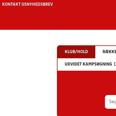
KONTAKT OS
NYHEDSBREV
KLUB/HOLD
RÆKK
UDVIDET KAMPSØGNING