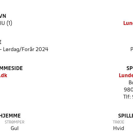
VN
IU (1)
Lun
E
 - Lørdag/Forår 2024
P
EMMESIDE
SP
.dk
Lunde
B
980
Tlf
 HJEMME
SPIL
STRØMPER
TRØJE
Gul
Hvid