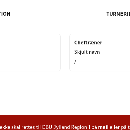
TION
TURNERI
Cheftræner
Skjult navn
/
ke skal rettes til DBU Jylland Region 1 på
mail
eller på t