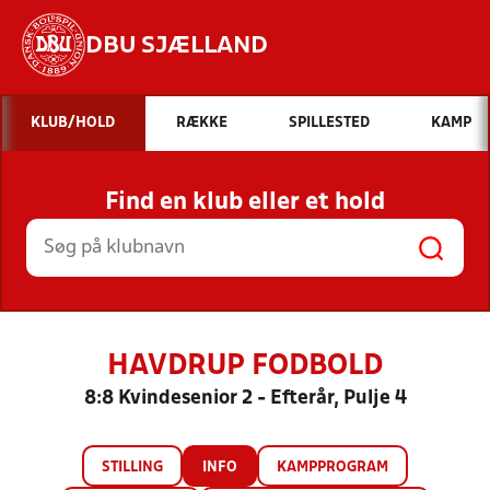
DBU SJÆLLAND
Hvad vil du søge efter?
KLUB/HOLD
RÆKKE
SPILLESTED
KAMP
INDHOLD OG NYHEDER
Find en klub eller et hold
STILLINGER, RESULTATER, KLUBBER OG
HOLD
HAVDRUP FODBOLD
8:8 Kvindesenior 2 - Efterår, Pulje 4
STILLING
INFO
KAMPPROGRAM