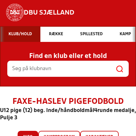
DBU SJÆLLAND
Hvad vil du søge efter?
KLUB/HOLD
RÆKKE
SPILLESTED
KAMP
INDHOLD OG NYHEDER
Find en klub eller et hold
STILLINGER, RESULTATER, KLUBBER OG
HOLD
FAXE-HASLEV PIGEFODBOLD
U12 pige (12) beg. Inde/håndboldmål4runde medalje,
Pulje 3