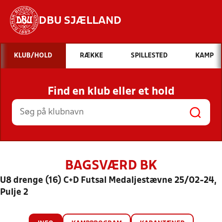
DBU SJÆLLAND
Hvad vil du søge efter?
KLUB/HOLD
RÆKKE
SPILLESTED
KAMP
INDHOLD OG NYHEDER
Find en klub eller et hold
STILLINGER, RESULTATER, KLUBBER OG
HOLD
BAGSVÆRD BK
U8 drenge (16) C+D Futsal Medaljestævne 25/02-24,
Pulje 2