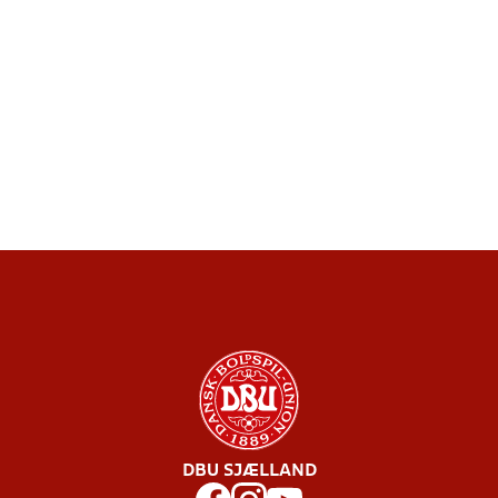
DBU SJÆLLAND