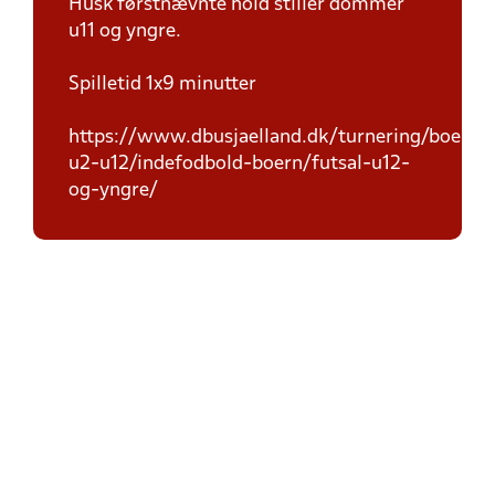
Husk førstnævnte hold stiller dommer
u11 og yngre.
Spilletid 1x9 minutter
https://www.dbusjaelland.dk/turnering/boern-
u2-u12/indefodbold-boern/futsal-u12-
og-yngre/