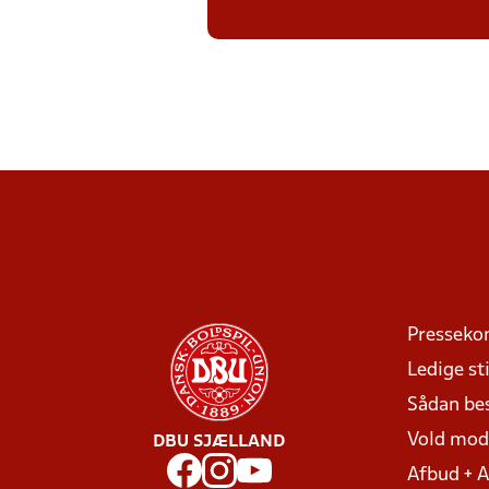
Presseko
Ledige sti
Sådan be
Vold mo
DBU SJÆLLAND
Afbud + 