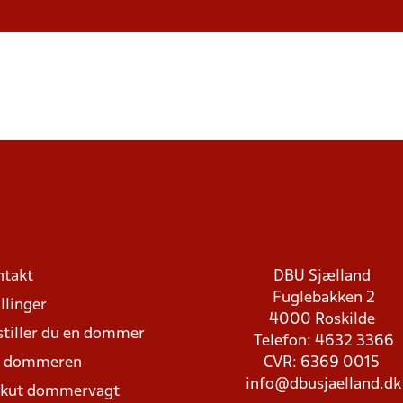
ntakt
DBU Sjælland
Fuglebakken 2
llinger
4000 Roskilde
stiller du en dommer
Telefon: 4632 3366
d dommeren
CVR: 6369 0015
info@dbusjaelland.dk
Akut dommervagt