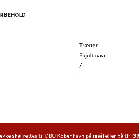
ORBEHOLD
Træner
Skjult navn
/
kke skal rettes til DBU København på
mail
eller på tlf:
39