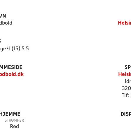
VN
dbold
Helsi
E
ge 4 (15) 5:5
EMMESIDE
SP
odbold.dk
Hels
Id
320
Tlf
 HJEMME
DIS
STRØMPER
Rød