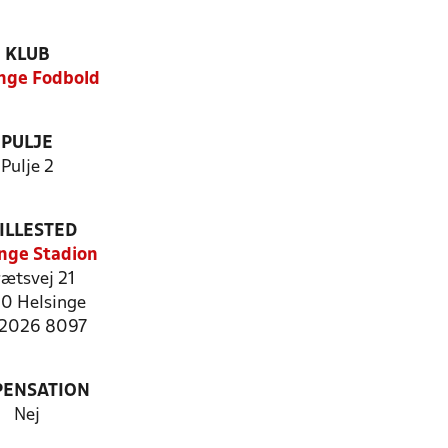
KLUB
nge Fodbold
PULJE
Pulje 2
ILLESTED
inge Stadion
rætsvej 21
0 Helsinge
: 2026 8097
PENSATION
Nej