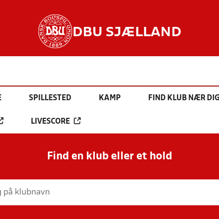
DBU SJÆLLAND
E
SPILLESTED
KAMP
FIND KLUB NÆR DI
LIVESCORE
Find en klub eller et hold