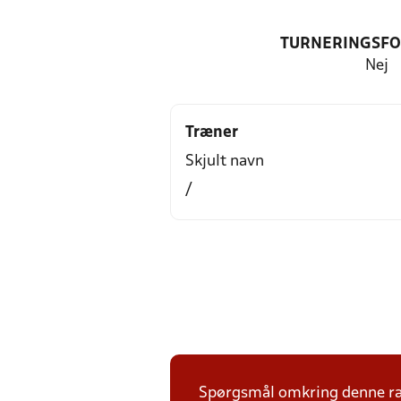
TURNERINGSF
Nej
Træner
Skjult navn
/
Spørgsmål omkring denne ræ