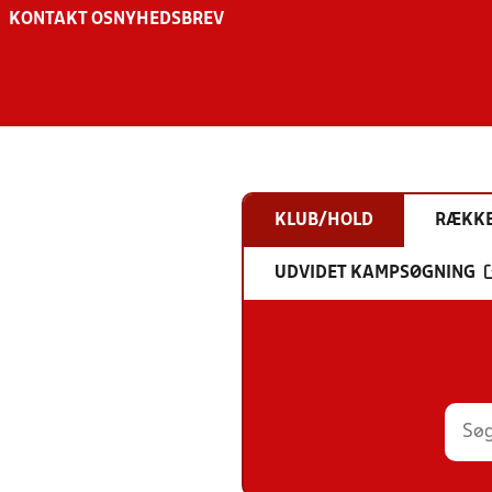
KONTAKT OS
NYHEDSBREV
KLUB/HOLD
RÆKK
UDVIDET KAMPSØGNING