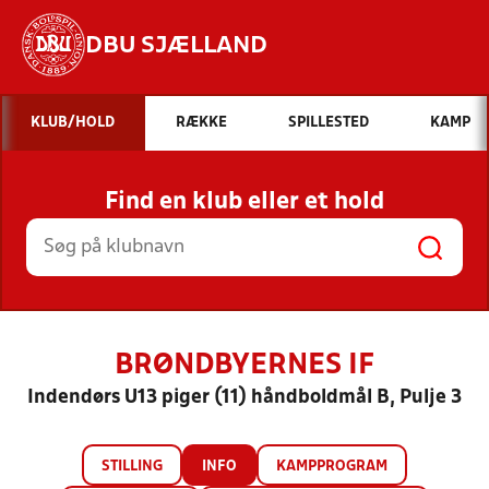
DBU SJÆLLAND
Hvad vil du søge efter?
KLUB/HOLD
RÆKKE
SPILLESTED
KAMP
INDHOLD OG NYHEDER
Find en klub eller et hold
STILLINGER, RESULTATER, KLUBBER OG
HOLD
BRØNDBYERNES IF
Indendørs U13 piger (11) håndboldmål B, Pulje 3
STILLING
INFO
KAMPPROGRAM