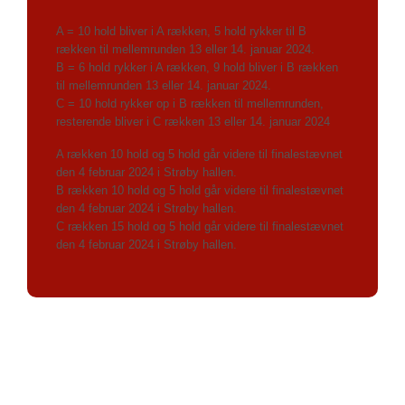
A = 10 hold bliver i A rækken, 5 hold rykker til B
rækken til mellemrunden 13 eller 14. januar 2024.
B = 6 hold rykker i A rækken, 9 hold bliver i B rækken
til mellemrunden 13 eller 14
. januar 2024.
C = 10 hold rykker op i B rækken til mellemrunden,
resterende bliver i C rækken 13 eller 14. januar 2024
A rækken 10 hold og 5 hold går videre til finalestævnet
den 4 februar 2024 i Strøby hallen.
B rækken 10 hold og 5 hold går videre til finalestævnet
den 4 februar 2024 i Strøby hallen.
C rækken 15 hold og 5 hold går videre til finalestævnet
den 4 februar 2024 i Strøby hallen.