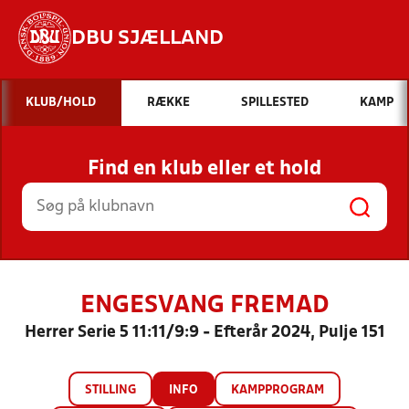
DBU SJÆLLAND
Hvad vil du søge efter?
KLUB/HOLD
RÆKKE
SPILLESTED
KAMP
INDHOLD OG NYHEDER
Find en klub eller et hold
STILLINGER, RESULTATER, KLUBBER OG
HOLD
ENGESVANG FREMAD
Herrer Serie 5 11:11/9:9 - Efterår 2024, Pulje 151
STILLING
INFO
KAMPPROGRAM