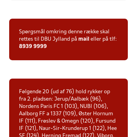
Spørgsmål omkring denne række skal
rettes til DBU Jylland på
mail
eller på tlf:
8939 9999
Følgende 20 (ud af 76) hold rykker op
fra 2. pladsen: Jerup/Aalbæk (96),
Nordens Paris FC 1 (103), NUBI (106),
Aalborg FF a 1337 (109), Øster Hornum
IF (111), Frøslev & Omegn (120), Fursund
IF (121), Naur-Sir-Krunderup 1 (122), Hee
SF (124), Herning Fremad (127), Viborg.