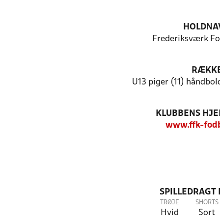
HOLDNA
Frederiksværk Fo
RÆKK
U13 piger (11) håndbo
KLUBBENS HJ
www.ffk-fod
SPILLEDRAGT
TRØJE
SHORTS
Hvid
Sort