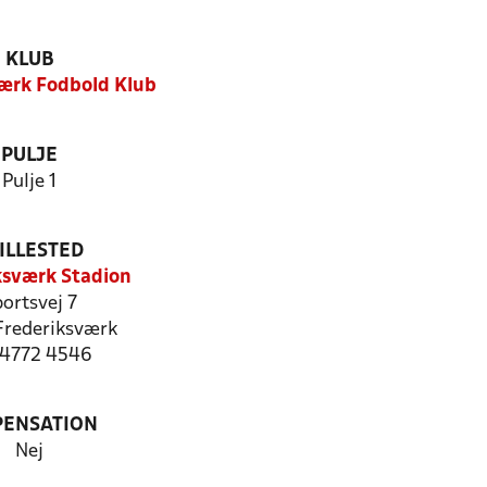
KLUB
ærk Fodbold Klub
PULJE
Pulje 1
ILLESTED
ksværk Stadion
ortsvej 7
rederiksværk
: 4772 4546
PENSATION
Nej