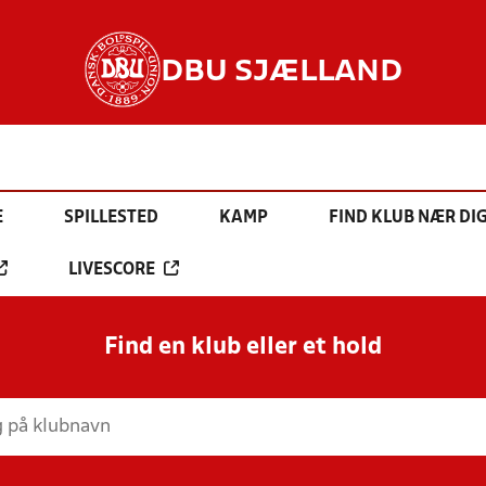
DBU SJÆLLAND
E
SPILLESTED
KAMP
FIND KLUB NÆR DI
LIVESCORE
Find en klub eller et hold