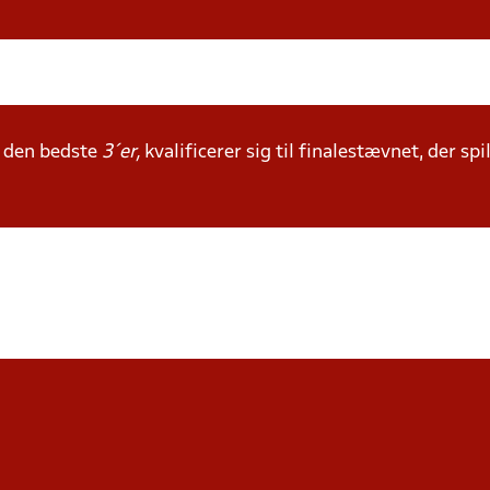
t den bedste
3´er,
kvalificerer sig til finalestævnet, der sp