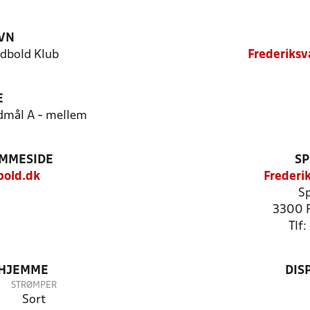
VN
dbold Klub
Frederiksv
E
ldmål A - mellem
EMMESIDE
SP
bold.dk
Frederi
Sp
3300 F
Tlf
 HJEMME
DIS
STRØMPER
Sort