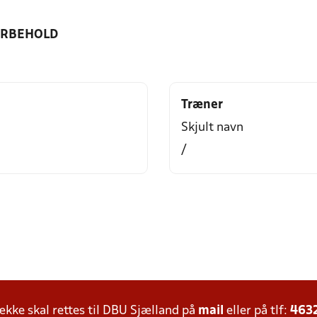
ORBEHOLD
Træner
Skjult navn
/
ke skal rettes til DBU Sjælland på
mail
eller på tlf:
463