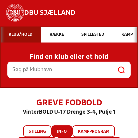
DBU SJÆLLAND
Hvad vil du søge efter?
KLUB/HOLD
RÆKKE
SPILLESTED
KAMP
INDHOLD OG NYHEDER
Find en klub eller et hold
STILLINGER, RESULTATER, KLUBBER OG
HOLD
GREVE FODBOLD
VinterBOLD U-17 Drenge 3-4, Pulje 1
STILLING
INFO
KAMPPROGRAM