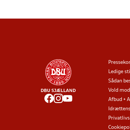
Presseko
Ledige sti
Sådan be
Vold mo
DBU SJÆLLAND
Afbud + 
Idrættens
Privatlivs
Cookiepol