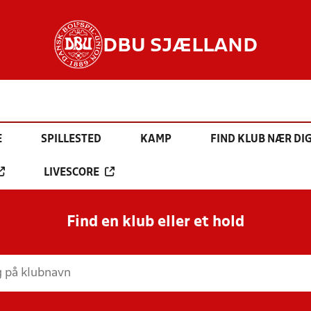
DBU SJÆLLAND
E
SPILLESTED
KAMP
FIND KLUB NÆR DI
LIVESCORE
Find en klub eller et hold