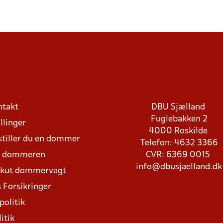
ntakt
DBU Sjælland
Fuglebakken 2
llinger
4000 Roskilde
stiller du en dommer
Telefon: 4632 3366
d dommeren
CVR: 6369 0015
info@dbusjaelland.dk
Akut dommervagt
 Forsikringer
politik
itik