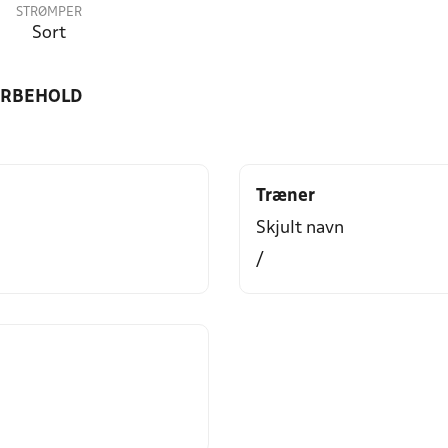
STRØMPER
Sort
ORBEHOLD
Træner
Skjult navn
/