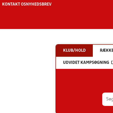
KONTAKT OS
NYHEDSBREV
KLUB/HOLD
RÆKK
UDVIDET KAMPSØGNING