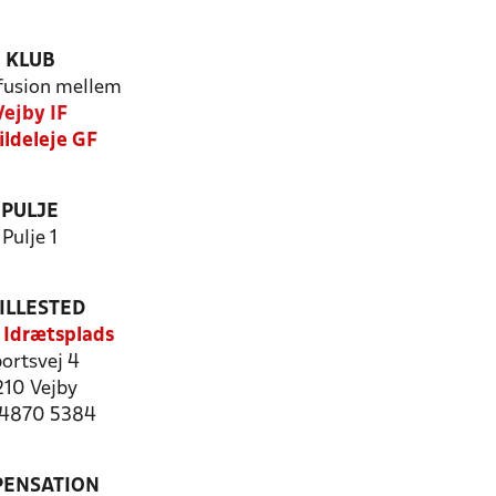
KLUB
 fusion mellem
Vejby IF
ildeleje GF
PULJE
Pulje 1
ILLESTED
 Idrætsplads
ortsvej 4
210 Vejby
: 4870 5384
PENSATION