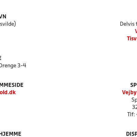
VN
svilde)
Delvis
Tisv
E
Drenge 3-4
EMMESIDE
SP
old.dk
Vejby
Sp
3
Tlf
 HJEMME
DIS