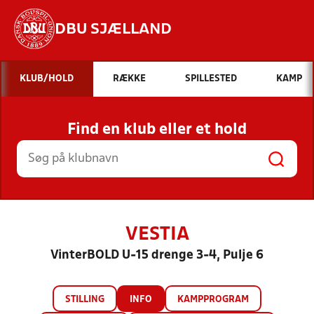
DBU SJÆLLAND
Hvad vil du søge efter?
KLUB/HOLD
RÆKKE
SPILLESTED
KAMP
INDHOLD OG NYHEDER
Find en klub eller et hold
STILLINGER, RESULTATER, KLUBBER OG
HOLD
VESTIA
VinterBOLD U-15 drenge 3-4, Pulje 6
STILLING
INFO
KAMPPROGRAM