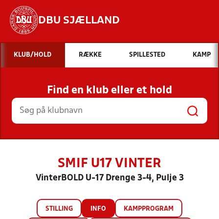
DBU SJÆLLAND
Hvad vil du søge efter?
KLUB/HOLD
RÆKKE
SPILLESTED
KAMP
INDHOLD OG NYHEDER
Find en klub eller et hold
STILLINGER, RESULTATER, KLUBBER OG
HOLD
SMIF U17 VINTER
VinterBOLD U-17 Drenge 3-4, Pulje 3
STILLING
INFO
KAMPPROGRAM