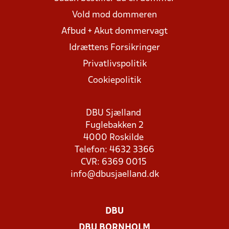
Vold mod dommeren
Afbud + Akut dommervagt
Idrættens Forsikringer
Privatlivspolitik
Cookiepolitik
DBU Sjælland
Fuglebakken 2
4000 Roskilde
Telefon: 4632 3366
CVR: 6369 0015
info@dbusjaelland.dk
DBU
DBU BORNHOLM