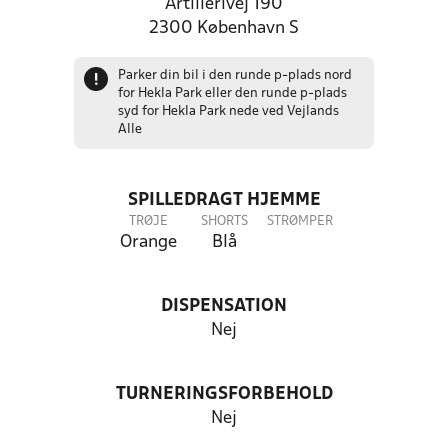
Artillerivej 190
2300 København S
Parker din bil i den runde p-plads nord
!
for Hekla Park eller den runde p-plads
syd for Hekla Park nede ved Vejlands
Alle
SPILLEDRAGT HJEMME
TRØJE
SHORTS
STRØMPER
Orange
Blå
DISPENSATION
Nej
TURNERINGSFORBEHOLD
Nej