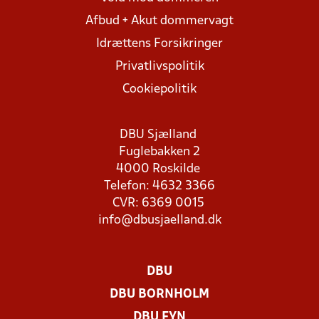
Afbud + Akut dommervagt
Idrættens Forsikringer
Privatlivspolitik
Cookiepolitik
DBU Sjælland
Fuglebakken 2
4000 Roskilde
Telefon: 4632 3366
CVR: 6369 0015
info@dbusjaelland.dk
DBU
DBU BORNHOLM
DBU FYN