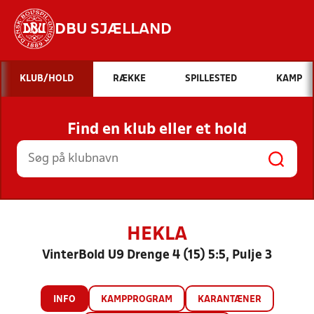
DBU SJÆLLAND
Hvad vil du søge efter?
KLUB/HOLD
RÆKKE
SPILLESTED
KAMP
INDHOLD OG NYHEDER
Find en klub eller et hold
STILLINGER, RESULTATER, KLUBBER OG
HOLD
HEKLA
VinterBold U9 Drenge 4 (15) 5:5, Pulje 3
INFO
KAMPPROGRAM
KARANTÆNER