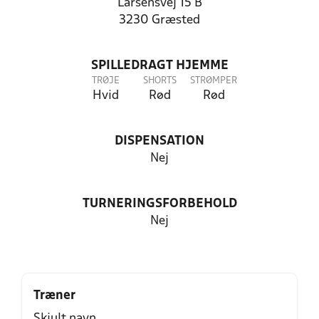
Larsensvej 15 B
3230 Græsted
SPILLEDRAGT HJEMME
TRØJE
SHORTS
STRØMPER
Hvid
Rød
Rød
DISPENSATION
Nej
TURNERINGSFORBEHOLD
Nej
Træner
Skjult navn