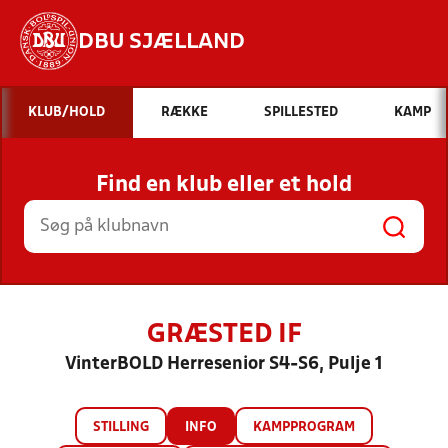
DBU SJÆLLAND
Hvad vil du søge efter?
KLUB/HOLD
RÆKKE
SPILLESTED
KAMP
INDHOLD OG NYHEDER
Find en klub eller et hold
STILLINGER, RESULTATER, KLUBBER OG
HOLD
GRÆSTED IF
VinterBOLD Herresenior S4-S6, Pulje 1
STILLING
INFO
KAMPPROGRAM