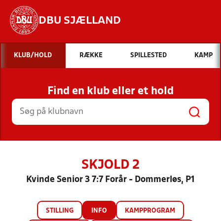
DBU SJÆLLAND
Hvad vil du søge efter?
KLUB/HOLD
RÆKKE
SPILLESTED
KAMP
INDHOLD OG NYHEDER
Find en klub eller et hold
STILLINGER, RESULTATER, KLUBBER OG
HOLD
SKJOLD 2
Kvinde Senior 3 7:7 Forår - Dommerløs, P1
STILLING
INFO
KAMPPROGRAM