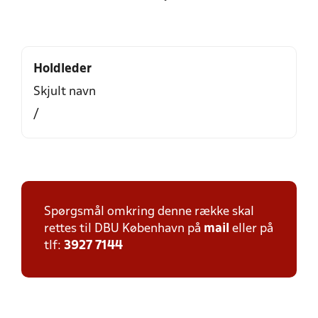
Holdleder
Skjult navn
/
Spørgsmål omkring denne række skal
rettes til DBU København på
mail
eller på
tlf:
3927 7144