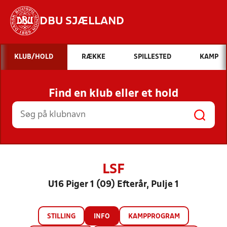
DBU SJÆLLAND
Hvad vil du søge efter?
KLUB/HOLD
RÆKKE
SPILLESTED
KAMP
INDHOLD OG NYHEDER
Find en klub eller et hold
STILLINGER, RESULTATER, KLUBBER OG
HOLD
LSF
U16 Piger 1 (09) Efterår, Pulje 1
STILLING
INFO
KAMPPROGRAM