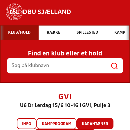
DBU SJÆLLAND
Hvad vil du søge efter?
KLUB/HOLD
RÆKKE
SPILLESTED
KAMP
INDHOLD OG NYHEDER
Find en klub eller et hold
STILLINGER, RESULTATER, KLUBBER OG
HOLD
GVI
U6 Dr Lørdag 15/6 10-16 i GVI, Pulje 3
INFO
KAMPPROGRAM
KARANTÆNER