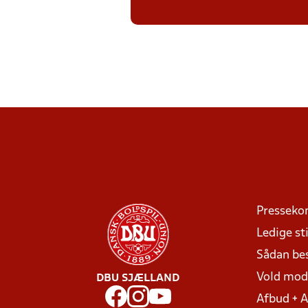
Presseko
Ledige sti
Sådan be
Vold mo
DBU SJÆLLAND
Afbud + 