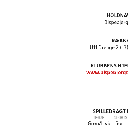
HOLDNA
Bispebjerg
RÆKK
U11 Drenge 2 (13
KLUBBENS HJ
www.bispebjergb
SPILLEDRAGT
TRØJE
SHORTS
Grøn/Hvid
Sort