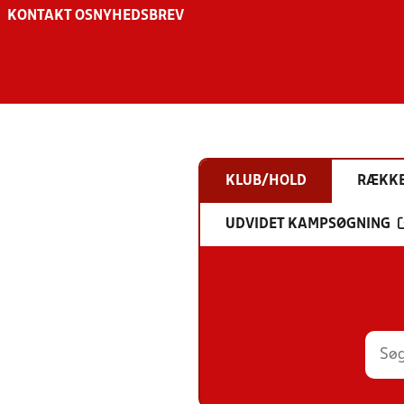
KONTAKT OS
NYHEDSBREV
KLUB/HOLD
RÆKK
UDVIDET KAMPSØGNING