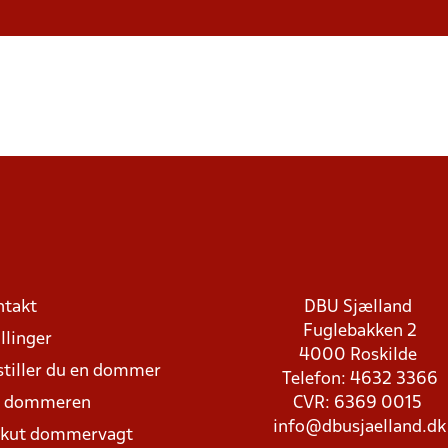
ntakt
DBU Sjælland
Fuglebakken 2
llinger
4000 Roskilde
stiller du en dommer
Telefon: 4632 3366
d dommeren
CVR: 6369 0015
info@dbusjaelland.dk
Akut dommervagt