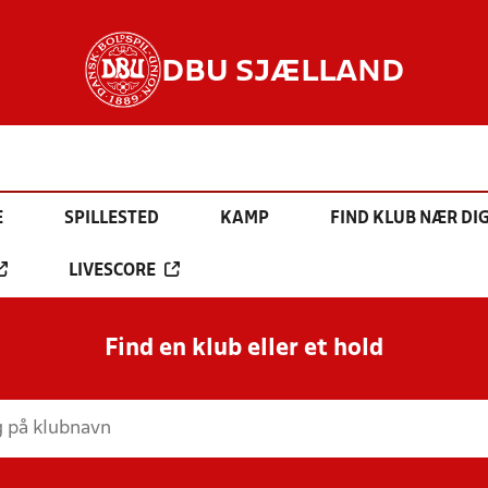
DBU SJÆLLAND
E
SPILLESTED
KAMP
FIND KLUB NÆR DI
LIVESCORE
Find en klub eller et hold