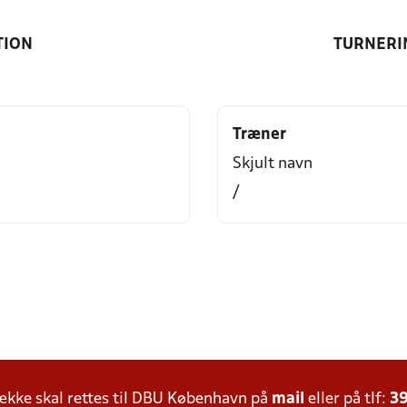
TION
TURNERI
Træner
Skjult navn
/
kke skal rettes til DBU København på
mail
eller på tlf:
39