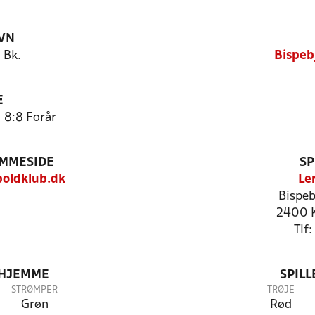
VN
 Bk.
Bispeb
E
) 8:8 Forår
EMMESIDE
SP
oldklub.dk
Le
Bispeb
2400 
Tlf
 HJEMME
SPIL
STRØMPER
TRØJE
Grøn
Rød