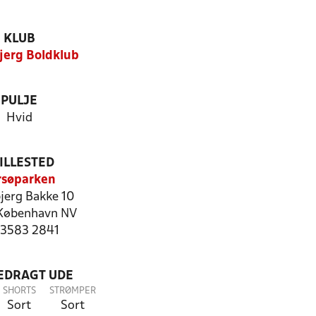
KLUB
jerg Boldklub
PULJE
Hvid
ILLESTED
rsøparken
jerg Bakke 10
København NV
: 3583 2841
LEDRAGT UDE
SHORTS
STRØMPER
Sort
Sort