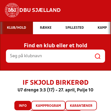
DBU SJÆLLAND
Hvad vil du søge efter?
KLUB/HOLD
RÆKKE
SPILLESTED
KAMP
INDHOLD OG NYHEDER
Find en klub eller et hold
STILLINGER, RESULTATER, KLUBBER OG
HOLD
IF SKJOLD BIRKERØD
U7 drenge 3:3 (17) - 27. april, Pulje 10
INFO
KAMPPROGRAM
KARANTÆNER