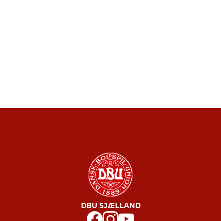
DBU SJÆLLAND