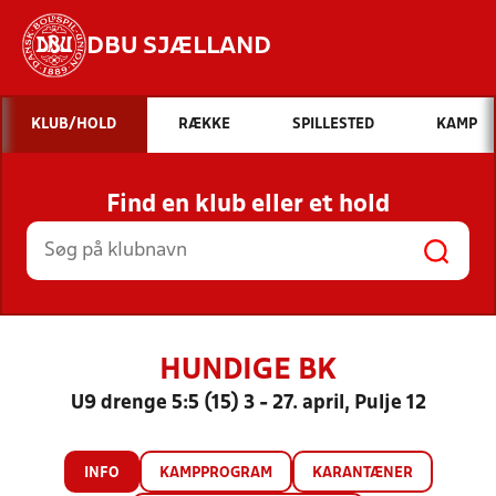
DBU SJÆLLAND
Hvad vil du søge efter?
KLUB/HOLD
RÆKKE
SPILLESTED
KAMP
INDHOLD OG NYHEDER
Find en klub eller et hold
STILLINGER, RESULTATER, KLUBBER OG
HOLD
HUNDIGE BK
U9 drenge 5:5 (15) 3 - 27. april, Pulje 12
INFO
KAMPPROGRAM
KARANTÆNER