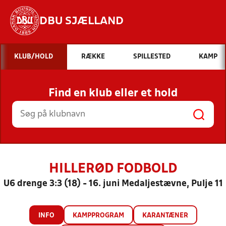
DBU SJÆLLAND
Hvad vil du søge efter?
KLUB/HOLD
RÆKKE
SPILLESTED
KAMP
INDHOLD OG NYHEDER
Find en klub eller et hold
STILLINGER, RESULTATER, KLUBBER OG
HOLD
HILLERØD FODBOLD
U6 drenge 3:3 (18) - 16. juni Medaljestævne, Pulje 11
INFO
KAMPPROGRAM
KARANTÆNER