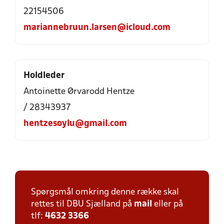
22154506
mariannebruun.larsen@icloud.com
Holdleder
Antoinette Ørvarodd Hentze
/ 28343937
hentzesoylu@gmail.com
Spørgsmål omkring denne række skal
rettes til DBU Sjælland på
mail
eller på
tlf:
4632 3366