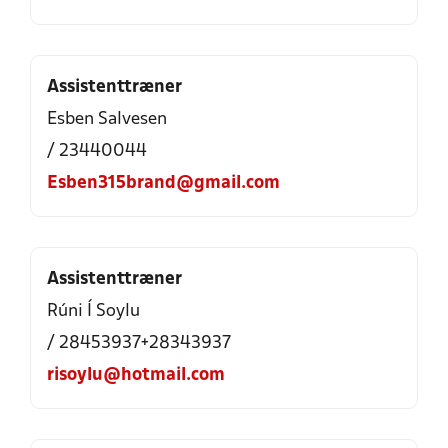
Assistenttræner
Esben Salvesen
/ 23440044
Esben315brand@gmail.com
Assistenttræner
Rúni Í Soylu
/ 28453937+28343937
risoylu@hotmail.com