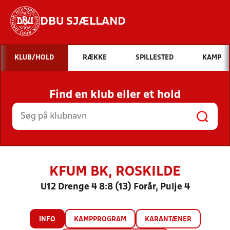
DBU SJÆLLAND
Hvad vil du søge efter?
KLUB/HOLD
RÆKKE
SPILLESTED
KAMP
INDHOLD OG NYHEDER
Find en klub eller et hold
STILLINGER, RESULTATER, KLUBBER OG
HOLD
KFUM BK, ROSKILDE
U12 Drenge 4 8:8 (13) Forår, Pulje 4
INFO
KAMPPROGRAM
KARANTÆNER