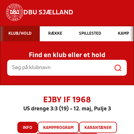
DBU SJÆLLAND
Hvad vil du søge efter?
KLUB/HOLD
RÆKKE
SPILLESTED
KAMP
INDHOLD OG NYHEDER
Find en klub eller et hold
STILLINGER, RESULTATER, KLUBBER OG
HOLD
EJBY IF 1968
U5 drenge 3:3 (19) - 12. maj, Pulje 3
INFO
KAMPPROGRAM
KARANTÆNER