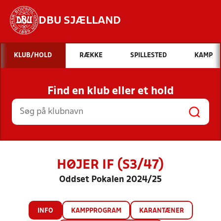
DBU SJÆLLAND
Hvad vil du søge efter?
KLUB/HOLD
RÆKKE
SPILLESTED
KAMP
INDHOLD OG NYHEDER
Find en klub eller et hold
STILLINGER, RESULTATER, KLUBBER OG
HOLD
HØJER IF (S3/47)
Oddset Pokalen 2024/25
INFO
KAMPPROGRAM
KARANTÆNER