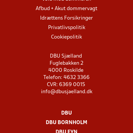
Afbud + Akut dommervagt
Idrættens Forsikringer
Privatlivspolitik
Cookiepolitik
DBU Sjælland
Fuglebakken 2
4000 Roskilde
Telefon: 4632 3366
CVR: 6369 0015
info@dbusjaelland.dk
DBU
DBU BORNHOLM
DBU FYN