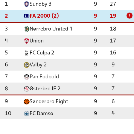
1
Sundby 3
9
27
2
FA 2000 (2)
9
19
!
3
Nørrebro United 4
9
18
4
Union
9
17
5
FC Culpa 2
9
16
6
Valby 2
9
9
7
Pan Fodbold
9
7
8
Østerbro IF 2
9
7
9
Sønderbro Fight
9
6
10
FC Damsø
9
4