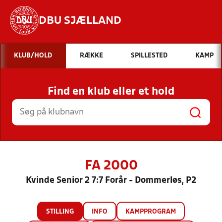
DBU SJÆLLAND
Hvad vil du søge efter?
KLUB/HOLD
RÆKKE
SPILLESTED
KAMP
INDHOLD OG NYHEDER
Find en klub eller et hold
STILLINGER, RESULTATER, KLUBBER OG
HOLD
FA 2000
Kvinde Senior 2 7:7 Forår - Dommerløs, P2
STILLING
INFO
KAMPPROGRAM