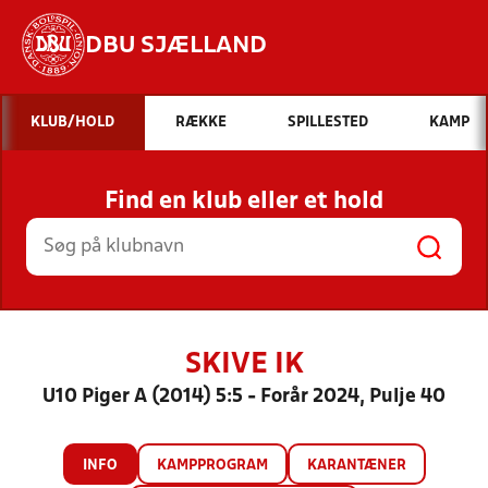
DBU SJÆLLAND
Hvad vil du søge efter?
KLUB/HOLD
RÆKKE
SPILLESTED
KAMP
INDHOLD OG NYHEDER
Find en klub eller et hold
STILLINGER, RESULTATER, KLUBBER OG
HOLD
SKIVE IK
U10 Piger A (2014) 5:5 - Forår 2024, Pulje 40
INFO
KAMPPROGRAM
KARANTÆNER