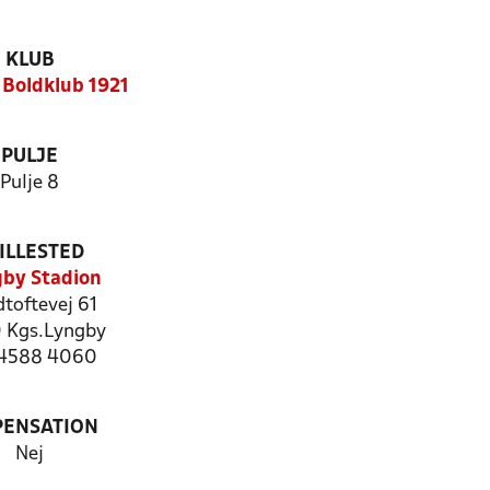
KLUB
Boldklub 1921
PULJE
Pulje 8
ILLESTED
by Stadion
toftevej 61
 Kgs.Lyngby
: 4588 4060
PENSATION
Nej