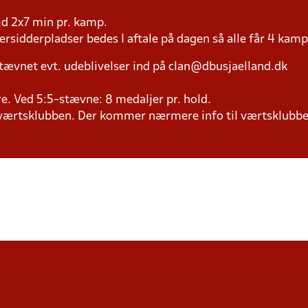
tid 2x7 min pr. kamp.
versidderpladser bedes I aftale på dagen så alle får 4 kamp
tævnet evt. udeblivelser ind på clan@dbusjaelland.dk
lere. Ved 5:5-stævne: 8 medaljer pr. hold.
il værtsklubben. Der kommer nærmere info til værtsklubbe