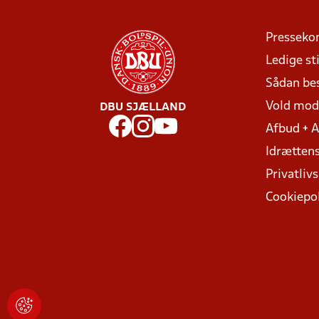
Presseko
Ledige sti
Sådan be
Vold mo
DBU SJÆLLAND
Afbud + 
Idrættens
Privatlivs
Cookiepol