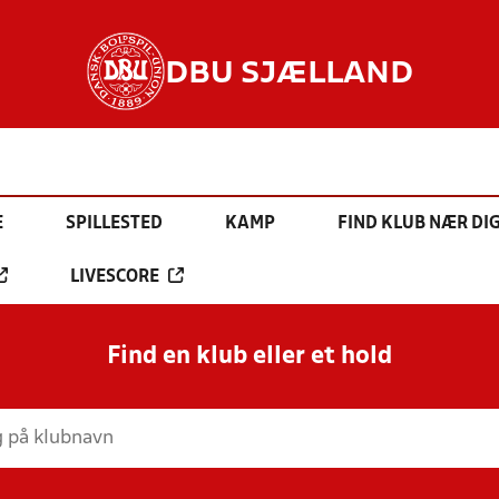
DBU SJÆLLAND
E
SPILLESTED
KAMP
FIND KLUB NÆR DI
LIVESCORE
Find en klub eller et hold