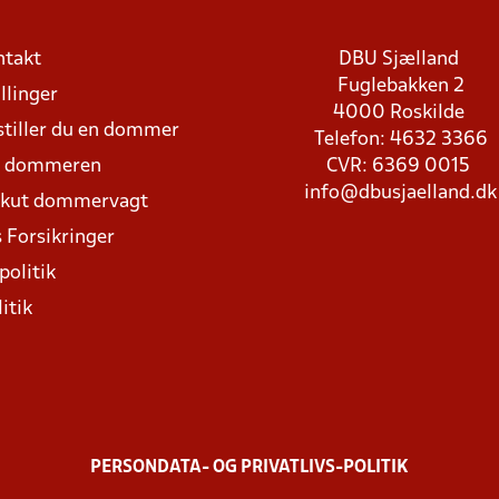
ntakt
DBU Sjælland
Fuglebakken 2
llinger
4000 Roskilde
stiller du en dommer
Telefon: 4632 3366
d dommeren
CVR: 6369 0015
info@dbusjaelland.dk
Akut dommervagt
 Forsikringer
politik
itik
PERSONDATA- OG PRIVATLIVS-POLITIK