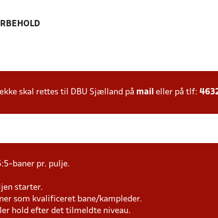
ORBEHOLD
ke skal rettes til DBU Sjælland på
mail
eller på tlf:
463
:5-baner pr. pulje.
jen starter.
æner som kvalificeret bane/kampleder.
ller hold efter det tilmeldte niveau.