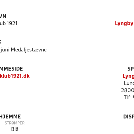
VN
ub 1921
Lyngby 
E
. juni Medaljestævne
EMMESIDE
SP
klub1921.dk
Lyng
Lund
2800
Tlf
 HJEMME
DIS
STRØMPER
Blå